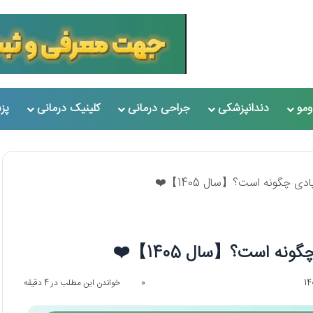
مو
دندانپزشکی
جراحی درمانی
کلینیک درمانی
پز
ی چگونه است؟【سال 1405】❤️
ه است؟【سال 1405】❤️
0
خواندن این مطلب در 4 دقیقه