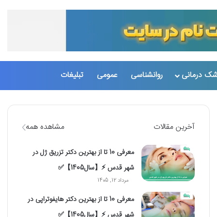
شک درمانی
روانشناسی
عمومی
تبلیغات
تغییر پو
جست
آخرین مقالات
مشاهده همه
معرفی 10 تا از بهترین دکتر تزریق ژل در
شهر قدس ⚡️【سال1405】✅
مرداد 12, 1405
معرفی 10 تا از بهترین دکتر هایفوتراپی در
شهر قدس ⚡️【سال1405】✅