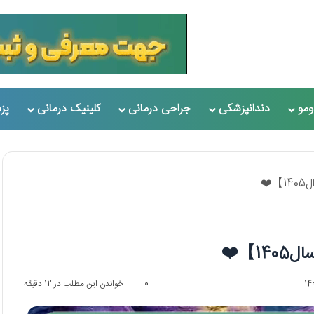
مو
دندانپزشکی
جراحی درمانی
کلینیک درمانی
پز
️
】❤️
0
خواندن این مطلب در 12 دقیقه