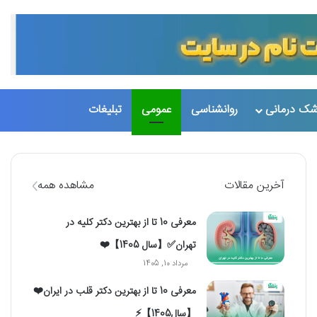
شک درمانی
روانشناسی
عمومی
تبلیغات
تغییر پو
جست
آخرین مقالات
مشاهده همه
معرفی 10 تا از بهترین دکتر کلیه در
تهران✅【سال 1405】❤️
مرداد 10, 1405
معرفی 10 تا از بهترین دکتر قلب در ایران❤️
【سال1405】⚡️