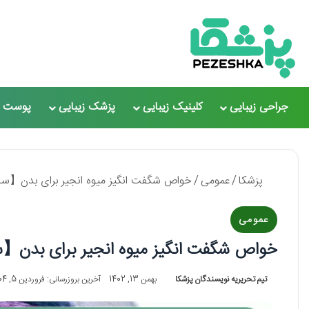
جراحی زیبایی
کلینیک زیبایی
پزشک زیبایی
پوست و
پزشکا
/
عمومی
/
خواص شگفت انگیز میوه انجیر برای بدن【سال1405】❤
عمومی
خواص شگفت انگیز میوه انجیر برای بدن【سال1405
تیم تحریریه نویسندگان پزشکا
بهمن 13, 1402
آخرین بروزرسانی: فروردین 5, 1404