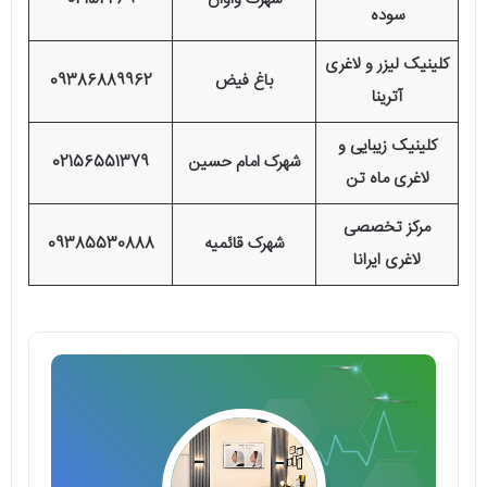
سوده
کلینیک لیزر و لاغری
باغ فیض
09386889962
آترینا
کلینیک زیبایی و
شهرک امام حسین
02156551379
لاغری ماه تن
مرکز تخصصی
شهرک قائمیه
09385530888
لاغری ایرانا