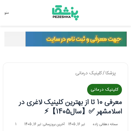
جستجو برای
منو
پزشکا
/
کلینیک درمانی
کلینیک درمانی
معرفی 10 تا از بهترین کلینیک لاغری در
اسلامشهر ✅【سال1405】⚡️
سمانه دهقانی زاده
تیر 16, 1405
آخرین بروزرسانی: تیر 16, 1405
1