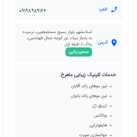
تلفن:
09198989126
اسلامشهر، بلوار بسیج مستضعفین، نرسیده
به پاساژ میلاد نور کوچه جمال طهماسبی،
آدرس :
پلاک 1، طبقه اول
مسیریابی
خدمات کلینیک زیبایی ماهرخ:
لیزر موهای زائد آقایان
لیزر موهای زائد بانوان
تزریق ژل
بوتاکس
هایفوتراپی
جوانسازی صورت