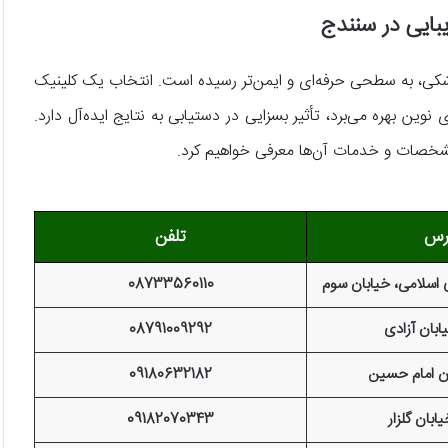
ایی در سنندج
زشکی، به سطحی حرفه‌ای و ایمن‌تر رسیده است. انتخاب یک کلینیک
ن بهره می‌برد، تأثیر بسزایی در دستیابی به نتایج ایده‌آل دارد.
ا مشخصات و خدمات آن‌ها معرفی خواهیم کرد.
رس
تلفن
 اسلامی، خیابان سوم
08733560110
ابان آزادی
08791009292
ن امام حسین
09180632182
ابان گلزار
09182070343