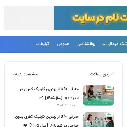
تغییر پو
جست
شک درمانی
روانشناسی
عمومی
تبلیغات
آخرین مقالات
مشاهده همه
معرفی 10 تا از بهترین کلینیک لاغری در
اندیشه⭐【سال1405】✅
مرداد 12, 1405
معرفی 10 تا از بهترین کلینیک لاغری بدون
جراحی در شهریار⚡【سال 1405】❤️