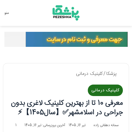
جستجو برای
منو
پزشکا
/
کلینیک درمانی
کلینیک درمانی
معرفی 10 تا از بهترین کلینیک لاغری بدون
جراحی در اسلامشهر✅【سال1405】⚡️
سمانه دهقانی زاده
تیر 16, 1405
آخرین بروزرسانی: تیر 16, 1405
1