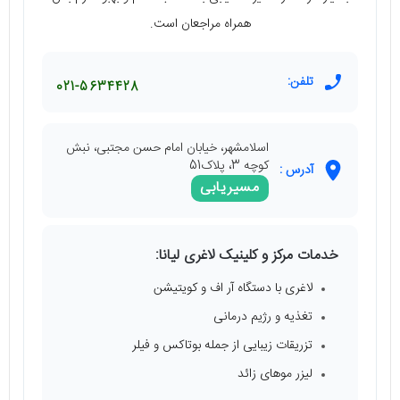
همراه مراجعان است.
تلفن:
021-5634428
اسلامشهر، خیابان امام حسن مجتبی، نبش
کوچه 3، پلاک51
آدرس :
مسیریابی
خدمات مرکز و کلینیک لاغری لیانا:
لاغری با دستگاه آر اف و کویتیشن
تغذیه و رژیم درمانی
تزریقات زیبایی از جمله بوتاکس و فیلر
لیزر موهای زائد