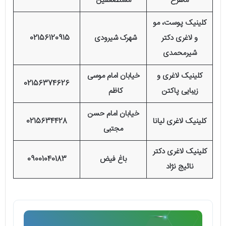
ماهرخ
مستضعفین
کلینیک پوست، مو
و لاغری دکتر
شهرک شیرودی
02156120915
شیرمحمدی
کلینیک لاغری و
خیابان امام موسی
02156374626
زیبایی پاکتن
کاظم
خیابان امام حسن
کلینیک لاغری لیانا
0215634428
مجتبی
کلینیک لاغری دکتر
باغ فیض
09001040183
نائیج نژاد