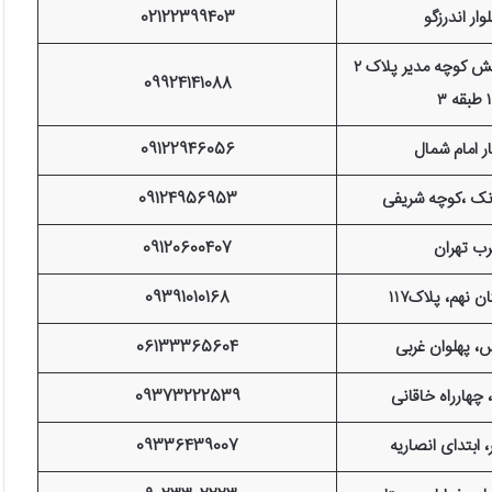
لوار اندرزگو
02122399403
جردن بلوار ستاری نبش کوچه مدیر پلاک ۲
09924141088
گار امام شمال
09122946056
 ونک ،کوچه شریفی
09124956953
ب تهران
09120600407
 نهم، پلاک۱۱۷
09391010168
س، پهلوان غربی
06133365604
چهارراه خاقانی
09373222539​
 ابتدای انصاریه
09336439007