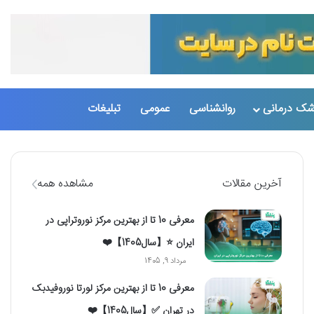
تغییر پو
جست
شک درمانی
روانشناسی
عمومی
تبلیغات
آخرین مقالات
مشاهده همه
معرفی 10 تا از بهترین مرکز نوروتراپی در
ایران ⭐【سال1405】❤️
مرداد 9, 1405
معرفی 10 تا از بهترین مرکز لورتا نوروفیدبک
در تهران ✅【سال1405】❤️