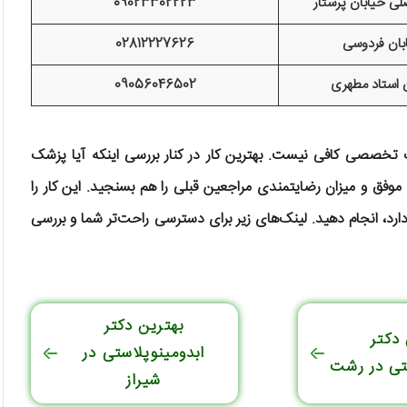
ی خیابان پرستار
09023302223
بان فردوسی
02812227626
ن استاد مطهری
09056046502
رک تخصصی کافی نیست. بهترین کار در کنار بررسی اینکه آیا پزشک
موفق و میزان رضایتمندی مراجعین قبلی را هم بسنجید. این کار را
، انجام دهید. لینک‌های زیر برای دسترسی راحت‌تر شما و بررسی
بهترین دکتر
دکتر
ابدومینوپلاستی در
ستی در رشت
شیراز