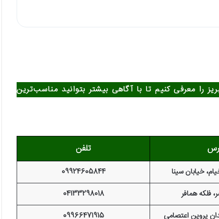
یز را معرفی کنیم تا با آگاهی بیشتر بتوانید مناسب‌ترین
رس
تلفن
یام، خیابان سینا
09924605844
ر، فلکه همافر
04133298018
یدان پروین اعتصامی
09966471915