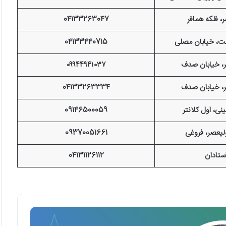
ر، فلکه همافر
04133263047
عت، خیابان مصلی
04133440715
ر، خیابان صدف
۰۹۹۴۴۹۴۱۰۳۷
ر، خیابان صدف
04133263334
ینی، اول کلانتر
09146500059
ولیعصر، فروغی
09370051661
استادان
04131126112