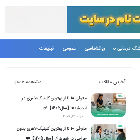
تغییر پو
جست
شک درمانی
روانشناسی
عمومی
تبلیغات
آخرین مقالات
مشاهده همه
معرفی 10 تا از بهترین کلینیک لاغری در
اندیشه⭐【سال1405】✅
مرداد 12, 1405
معرفی 10 تا از بهترین کلینیک لاغری بدون
جراحی در شهریار⚡【سال 1405】❤️