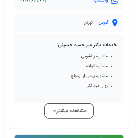
واتساپ:
09192666696
آدرس :
تهران
خدمات دکتر میر حمید حسینی:
مشاوره زناشویی
مشاورخانواده
مشاوره پیش از ازدواج
روان درمانگر
مشاهده بیشتر