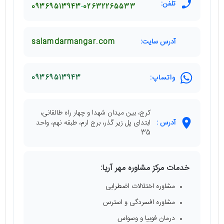
تلفن:
09369513943
02632265533
آدرس سایت:
salamdarmangar.com
واتساپ:
09369513943
کرج، بین میدان شهدا و چهار راه طالقانی،
آدرس :
ابتدای پل زیر گذر، برج ارم، طبقه نهم، واحد
35
خدمات مرکز مشاوره مهر آریا:
مشاوره اختلالات اضطرابی
مشاوره افسردگی و استرس
درمان فوبیا و وسواس