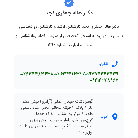
دکتر هاله جعفری نجد
دکتر هاله جعفری نجد کارشناس ارشد و کارشناس روانشناسی
بالینی دارای پروانه اشتغال تخصصی از سازمان نظام روانشناسی و
مشاوره ایران با شماره 11290
تلفن:
02634483638
02634416397
09374443439
09212078967
گوهردشت خیابان اصلی (آزادی) نبش دهم
فاز ۲ پلاک ۲ طبقه فوقانی دفتر اسناد رسمی
واحد ۴ مرکز روانشناسی خانه همدلی
آدرس :
کرج،جهانشهر،بلوار جمهوری،نبش بیژن
شرقی،جنب بانک پارسیان،ساختمان بهار،طبقه
اول،واحد۲