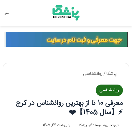
جستجو برای
منو
پزشکا
/
روانشناسی
روانشناسی
معرفی 10 تا از بهترین روانشناس در کرج
⚡️【سال 1405】❤️
تیم تحریریه نویسندگان پزشکا
اردیبهشت 27, 1405