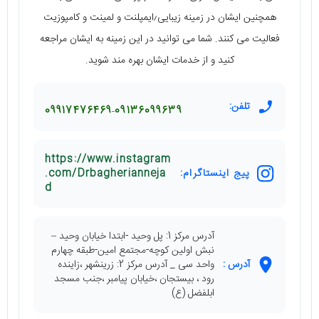
همچنین ایشان در زمینه زیبایی٫ایمپلنت و لمینت و کامپوزیت
فعالیت می کنند. شما می توانید در این زمینه به ایشان مراجعه
کنید و از خدمات ایشان بهره مند شوید.
تلفن:
09917476469
09136099639
https://www.instagram
پیج اینستاگرام:
.com/Drbagherianneja
d
آدرس مرکز 1: پل وحید -ابتدا خیابان وحید –
نبش اولین کوچه-مجتمع امین-طبقه چهارم
آدرس :
واحد سی _ آدرس مرکز 2: زرینشهر ،زاینده
رود ، بیستجان ،خیابان پیامبر ،جنب مسجد
ابلفضل (ع)