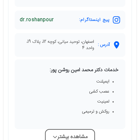
پیج اینستاگرام:
dr.roshanpour
اصفهان، توحید میانی، کوچه 12، پلاک 19،
آدرس :
واحد 4
خدمات دکتر محمد امین روشن پور:
ایمپلنت
عصب کشی
لمینیت
روکش و ترمیمی
مشاهده بیشتر