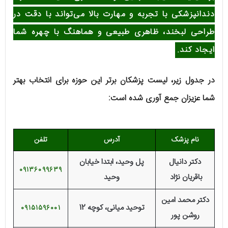
دندانپزشکی با تجربه و مهارت بالا می‌تواند با دقت در
طراحی لبخند، ظاهری طبیعی و هماهنگ با چهره شما
ایجاد کند.
در جدول زیر، لیست پزشکان برتر این حوزه برای انتخاب بهتر
شما عزیزان جمع آوری شده است:
نام پزشک
آدرس
تلفن
دکتر دانیال
پل وحید، ابتدا خیابان
09136099639
باقریان نژاد
وحید
دکتر محمد امین
توحید میانی، کوچه 12
09151596001
روشن پور