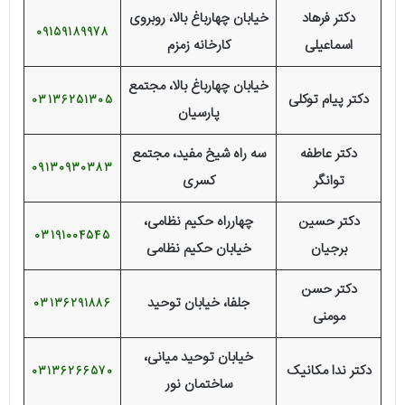
دکتر فرهاد
خیابان چهارباغ بالا، روبروی
09159189978
اسماعیلی
کارخانه زمزم
خیابان چهارباغ بالا، مجتمع
دکتر پیام توکلی
03136251305
پارسیان
دکتر عاطفه
سه راه شیخ مفید، مجتمع
09130930383
توانگر
کسری
دکتر حسین
چهارراه حکیم نظامی،
03191004545
برجیان
خیابان حکیم نظامی
دکتر حسن
جلفا، خیابان توحید
03136291886
مومنی
خیابان توحید میانی،
دکتر ندا مکانیک
03136266570
ساختمان نور