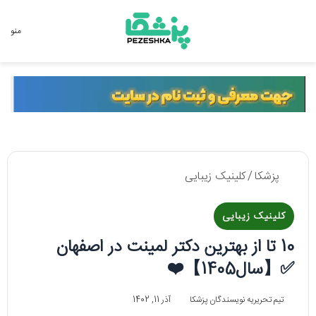
جستجو برای
منو
پزشکا
/
کلینیک زیبایی
کلینیک زیبایی
10 تا از بهترین دکتر لمینت در اصفهان
✅【سال1405】❤️
تیم تحریریه نویسندگان پزشکا
آذر 11, 1402