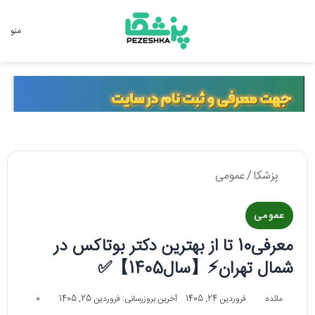
جستجو برای
منو
پزشکا
/
عمومی
عمومی
معرفی10 تا از بهترین دکتر بوتاکس در
شمال تهران⚡【سال1405】✅
مائده
فروردین 24, 1405
آخرین بروزرسانی: فروردین 25, 1405
0