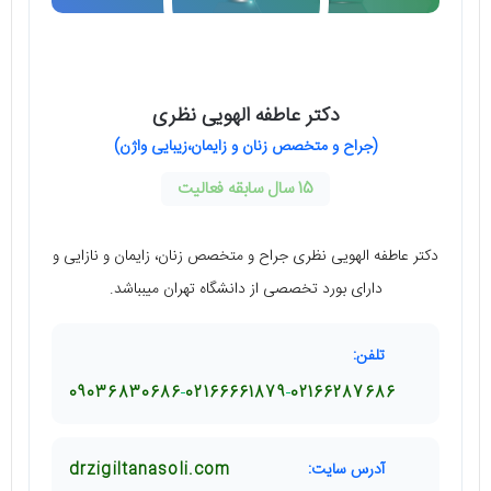
دکتر عاطفه الهویی نظری
(جراح و متخصص زنان و زایمان،زیبایی واژن)
15 سال سابقه فعالیت
دکتر عاطفه الهویی نظری جراح و متخصص زنان، زایمان و نازایی و
دارای بورد تخصصی از دانشگاه تهران میبباشد.
تلفن:
09036830686
02166661879
02166287686
آدرس سایت:
drzigiltanasoli.com