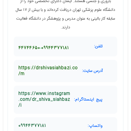
باروری و جنسی هستند. ایشان دکترای تخصصی خود را از
دانشگاه علوم پزشکی تهران دریافت کرده‌اند و با بیش از ۱۷ سال
سابقه کار بالینی به عنوان مدرس و پژوهشگر در دانشگاه فعالیت
دارند.
تلفن:
44744650
09944377181
https://drshivasiahbazi.co
آدرس سایت:
m/
https://www.instagram
پیج اینستاگرام:
.com/dr_shiva_siahbaz
i/
واتساپ:
09944377181