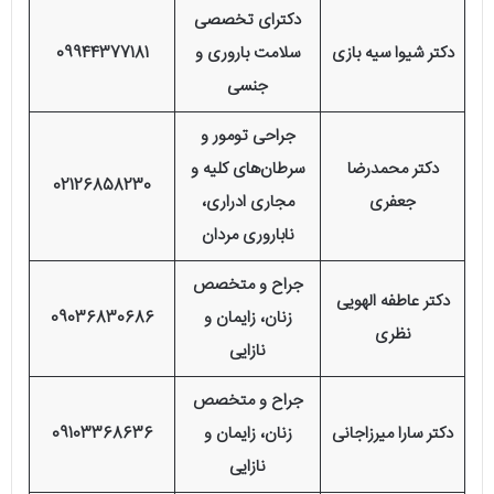
دکترای تخصصی
دکتر شیوا سیه بازی
سلامت باروری و
09944377181
جنسی
جراحی تومور و
دکتر محمدرضا
سرطان‌های کلیه و
02126858230
جعفری
مجاری ادراری،
ناباروری مردان
جراح و متخصص
دکتر عاطفه الهویی
زنان، زایمان و
09036830686
نظری
نازایی
جراح و متخصص
دکتر سارا میرزاجانی
زنان، زایمان و
09103368636
نازایی