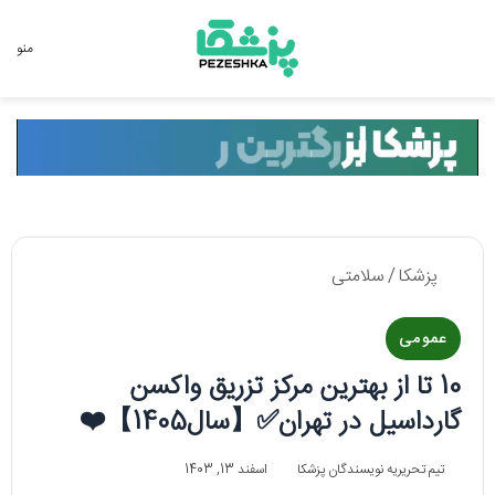
جستجو برای
منو
پزشکا
/
سلامتی
عمومی
10 تا از بهترین مرکز تزریق واکسن
گارداسیل در تهران✅【سال1405】❤️
تیم تحریریه نویسندگان پزشکا
اسفند 13, 1403