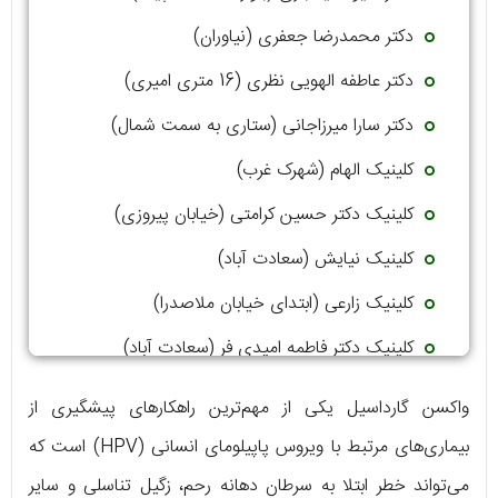
دکتر محمدرضا جعفری (نیاوران)
دکتر عاطفه الهویی نظری (16 متری امیری)
دکتر سارا میرزاجانی (ستاری به سمت شمال)
کلینیک الهام (شهرک غرب)
کلینیک دکتر حسین کرامتی (خیابان پیروزی)
کلینیک نیایش (سعادت آباد)
کلینیک زارعی (ابتدای خیابان ملاصدرا)
کلینیک دکتر فاطمه امیدی‌ فر (سعادت آباد)
دکتر مریم معتمدی نسب (فلکه دوم صادقیه)
واکسن گارداسیل یکی از مهم‌ترین راهکارهای پیشگیری از
بیماری‌های مرتبط با ویروس پاپیلومای انسانی (HPV) است که
می‌تواند خطر ابتلا به سرطان دهانه رحم، زگیل تناسلی و سایر