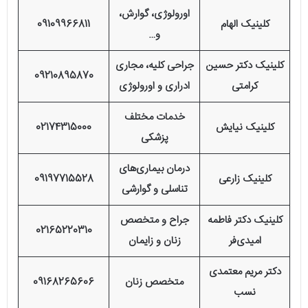
اورولوژی، گوارش،
کلینیک الهام
09109966811
و…
کلینیک دکتر حسین
جراحی کلیه، مجاری
09210895870
کرامتی
ادراری و اورولوژی
خدمات مختلف
کلینیک نیایش
02174315000
پزشکی
درمان بیماری‌های
کلینیک زارعی
09197715528
تناسلی و گوارشی
کلینیک دکتر فاطمه
جراح و متخصص
02165220310
امیدی‌فر
زنان و زایمان
دکتر مریم معتمدی
متخصص زنان
09168265606
نسب