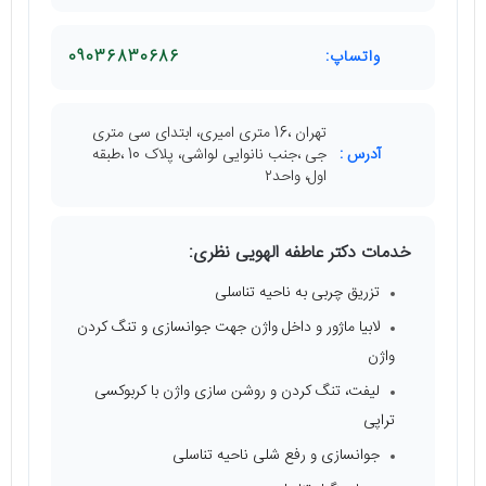
واتساپ:
09036830686
تهران ،16 متری امیری، ابتدای سی متری
آدرس :
جی ،جنب نانوایی لواشی، پلاک 10 ،طبقه
اول، واحد٢
خدمات دکتر عاطفه الهویی نظری:
تزریق چربی به ناحیه تناسلی
لابیا ماژور و داخل واژن جهت جوانسازی و تنگ کردن
واژن
لیفت، تنگ کردن و روشن سازی واژن با کربوکسی
تراپی
جوانسازی و رفع شلی ناحیه تناسلی