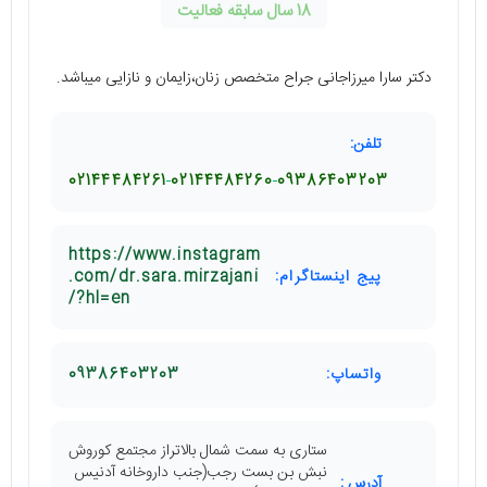
18 سال سابقه فعالیت
دکتر سارا میرزاجانی جراح متخصص زنان،زایمان و نازایی میباشد.
تلفن:
02144484261
02144484260
09386403203
https://www.instagram
پیج اینستاگرام:
.com/dr.sara.mirzajani
/?hl=en
واتساپ:
09386403203
ستاری به سمت شمال بالاتراز مجتمع کوروش
نبش بن بست رجب(جنب داروخانه آدنیس
آدرس :