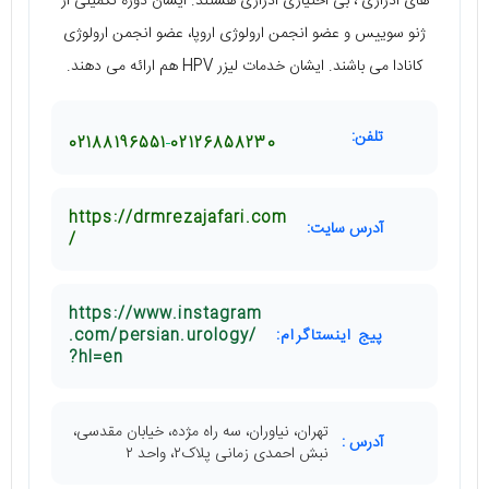
های ادراری ، بی اختیاری ادراری هستند. ایشان دوره تکمیلی از
ژنو سوییس و عضو انجمن ارولوژی اروپا، عضو انجمن ارولوژی
کانادا می باشند. ایشان خدمات لیزر HPV هم ارائه می دهند.
تلفن:
02188196551
02126858230
https://drmrezajafari.com
آدرس سایت:
/
https://www.instagram
پیج اینستاگرام:
.com/persian.urology/
?hl=en
تهران، نیاوران، سه راه مژده، خیابان مقدسی،
آدرس :
نبش احمدی زمانی پلاک۲، واحد ۲