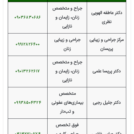
جراح و متخصص
دکتر عاطفه الهویی
زنان، زایمان و
09036830686
نظری
نازایی
مركز جراحى و زيبايى
جراحی و زیبایی
09912826400
پريسان
زنان
جراح و متخصص
دکتر پریسا علمی
زنان، زایمان و
09013262617
نازایی
متخصص
دکتر جلیل رجبی
بیماری‌های عفونی
09938504324
و تب‌دار
فوق تخصص