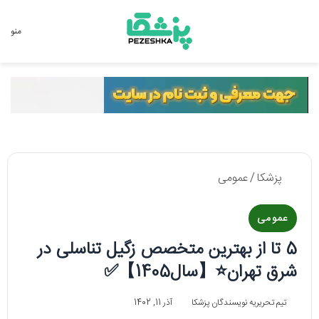
جستجو برای
منو
پزشکا
/
عمومی
عمومی
5 تا از بهترین متخصص زگیل تناسلی در
شرق تهران⭐️【سال1405】✅
تیم تحریریه نویسندگان پزشکا
آذر 11, 1402