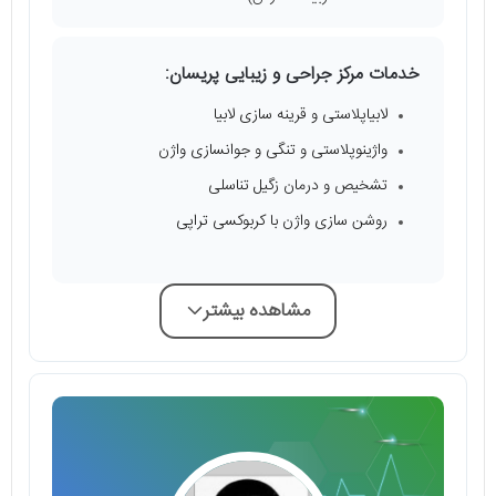
خدمات مركز جراحى و زيبايى پريسان:
لابياپلاستى و قرينه سازى لابيا
واژينوپلاستى و تنگى و جوانسازى واژن
تشخيص و درمان زگيل تناسلى
روشن سازى واژن با كربوكسى تراپى
مشاهده بیشتر