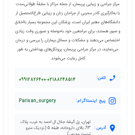
مرکز جراحی و زیبایی پریسان، از جمله مراکز با سابقهٔ طولانی‌مدت
با به‌کارگیری کادر مجربی از جراحان زنان و زیبایی فارغ‌التحصیل از
دانشگاه‌های معتبر ایران است، پزشکان این مجموعه بسیار بااخلاق
و صبور هستند، برای مراجعین خود باحوصله و صبوری وقت زیادی
اختصاص می‌دهند و مشکلات و مسائل بیماران را بررسی و درمان
می‌نمایند، در مرکز جراحی پریسان، پروتکل‌های بهداشتی به طور
کامل رعایت می‌شوند.
تلفن:
09912826400
02188248514
پیج اینستاگرام:
Parisan_surgery
تهران، پل گيشا، جلال ال احمد به غرب، پلاک
آدرس :
93، بالاى داروخانه، طبقه 5 (نزديک مترو
تربيت مدرس)