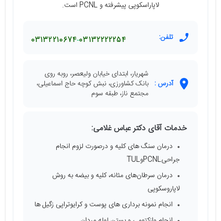
لاپاراسکوپی پیشرفته و PCNL است.
تلفن:
03132210674
03132222254
شهریار، ابتدای خیابان ولیعصر، روبه روی
آدرس :
بانک کشاورزی، نبش کوچه حاج اسماعیلی،
مجتمع ناز، طبقه سوم
خدمات آقای دکتر عباس غلامی:
درمان سنگ های کلیه و درصورت لزوم انجام
جراحیPCNLوTUL
درمان سرطان‌های مثانه، کلیه و بیضه به روش
لاپاروسکوپی
انجام نمونه برداری های پوست و کرایوتراپی زگیل ها
انجام وازکتومی و بستن لوله مردان