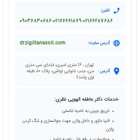
تلفن:
09036830686
02166661879
02166287686
آدرس سایت:
drzigiltanasoli.com
تهران ، 16 متری امیری، ابتدای سی متری
آدرس :
جی، جنب نانوایی لواشی، پلاک 10، طبقه
اول، واحد٢
خدمات دکتر عاطفه الهویی نظری:
تزریق چربی به ناحیه تناسلی
لابیا ماژور و داخل واژن جهت جوانسازی و تنگ کردن
واژن
جوانسازی و رفع شلی ناحیه تناسلی