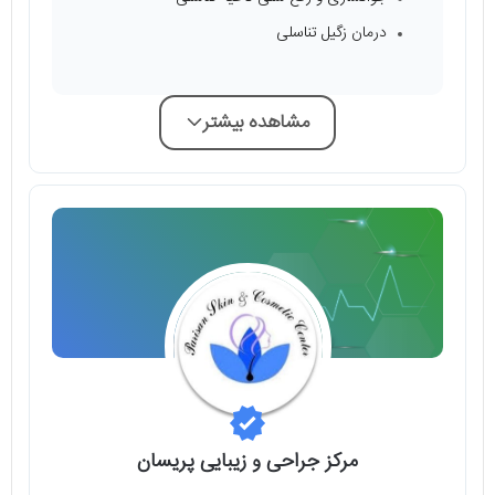
درمان زگیل تناسلی
مشاهده بیشتر
مركز جراحى و زيبايى پريسان