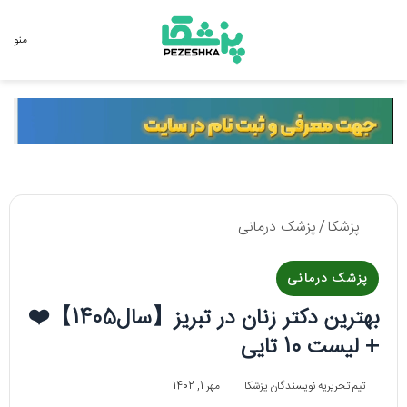
جستجو برای
منو
پزشکا
/
پزشک درمانی
پزشک درمانی
بهترین دکتر زنان در تبریز【سال1405】❤️
+ لیست 10 تایی
تیم تحریریه نویسندگان پزشکا
مهر 1, 1402