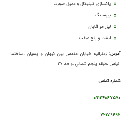
پاکسازی کلینیکال و عمیق صورت
پيرسينگ
ليزر مو اقايان
ليفت و رفع غبغب
آدرس:
زعفرانيه خيابان مقدس بين كيهان و پسيان ،ساختمان
اكياس ،طبقه پنجم شمالي ،واحد ٢٧
شماره تماس:
٠٩١٢٤٠٦٧٥٧٠
٢٢١٧٩٤٩٢