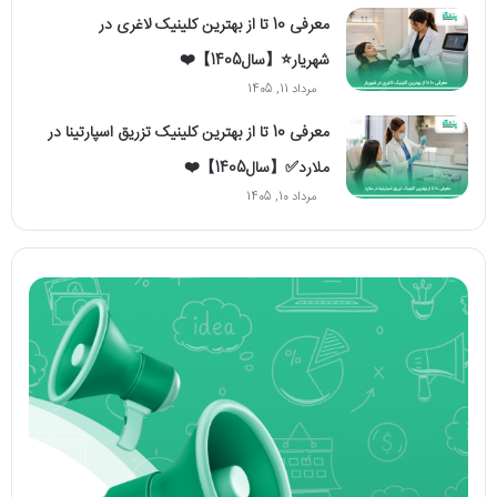
معرفی 10 تا از بهترین کلینیک لاغری در
شهریار⭐【سال1405】❤️
مرداد 11, 1405
معرفی 10 تا از بهترین کلینیک تزریق اسپارتینا در
ملارد✅【سال1405】❤️
مرداد 10, 1405