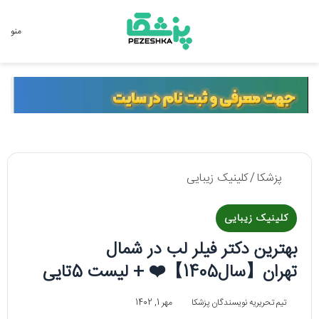
جستجو برای
منو
پزشکا
/
کلینیک زیبایی
کلینیک زیبایی
بهترین دکتر فیلر لب در شمال
تهران【سال1405】❤️ + لیست 5تایی
تیم تحریریه نویسندگان پزشکا
مهر 1, 1402