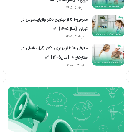
ایران⭐【سال1405】❤️
مرداد 5, 1405
معرفی10 تا از بهترین دکتر واژینیسموس در
تهران【سال1405】✅
مرداد 3, 1405
معرفی 10 تا از بهترین دکتر زگیل تناسلی در
ستارخان⭐【سال1405】✅
تیر 23, 1405