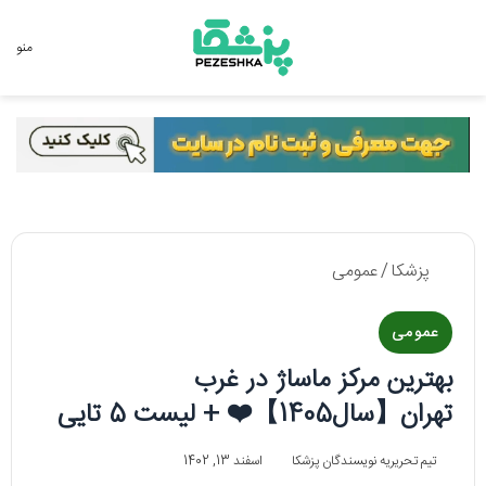
جستجو برای
منو
پزشکا
/
عمومی
عمومی
بهترین مرکز ماساژ در غرب
تهران【سال1405】❤️ + لیست 5 تایی
تیم تحریریه نویسندگان پزشکا
اسفند 13, 1402