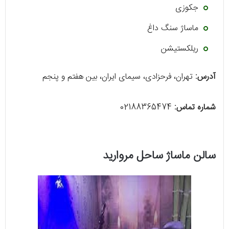
جکوزی
ماساژ سنگ داغ
ریلکستیشن
آدرس:
تهران، فرحزادی، سیمای ایران، بین هفتم و پنجم
شماره تماس:
02188365474
سالن ماساژ ساحل مروارید