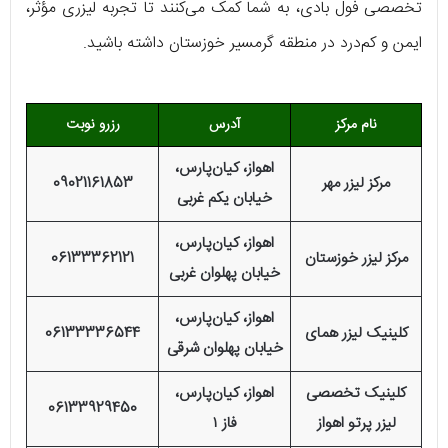
تخصصی فول بادی، به شما کمک می‌کنند تا تجربه لیزری مؤثر،
ایمن و کم‌درد در منطقه گرمسیر خوزستان داشته باشید.
نام مرکز
آدرس
رزرو نوبت
اهواز، کیان‌پارس،
مرکز لیزر مهر
09021161853
خیابان یکم غربی
اهواز، کیان‌پارس،
مرکز لیزر خوزستان
06133362121
خیابان پهلوان غربی
اهواز، کیان‌پارس،
کلینیک لیزر همای
06133336544
خیابان پهلوان شرقی
کلینیک تخصصی
اهواز، کیان‌پارس،
06133929450
لیزر پرتو اهواز
فاز ۱