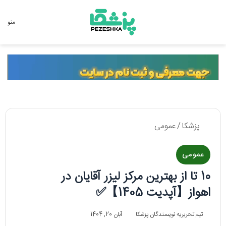
جستجو برای
منو
پزشکا
/
عمومی
عمومی
10 تا از بهترین مرکز لیزر آقایان در
اهواز【آپدیت 1405】✅
تیم تحریریه نویسندگان پزشکا
آبان 20, 1404