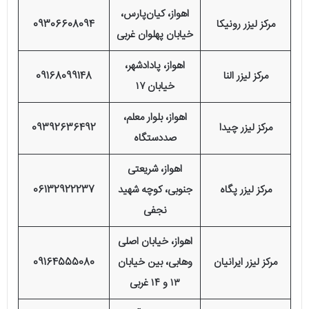
اهواز، کیان‌پارس،
مرکز لیزر رونیکا
09306608094
خیابان پهلوان غربی
اهواز، پادادشهر،
مرکز لیزر النا
09168099148
خیابان ۱۷
اهواز، بلوار معلم،
مرکز لیزر چیدا
09392636492
صددستگاه
اهواز، شریعتی
مرکز لیزر پگاه
جنوبی، کوچه شهید
06132922237
نجفی
اهواز، خیابان اصلی
مرکز لیزر ایرانیان
وهابی، بین خیابان
09164555080
۱۳ و ۱۴ غربی