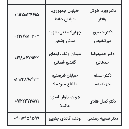
دکتر بهزاد خوش
خیابان جمهوری،
09125034615
رفتار
خیابان حافظ
دکتر حسین
چهارراه مدنی، شهید
02177541303
میرشفیعی
مدنی جنوبی
دکتر حمیدرضا
میدان ونک، ابتدای
02188679122
حسنانی
گاندی شمالی
دکتر حسام
خیابان شریعتی،
02122890933
جهاندیده
تقاطع میرداماد
جردن، بلوار نلسون
دکتر کمال هادی
09122274571
ماندلا
دکتر نصیبه رستمی
ونک، گاندی جنوبی
09017959599