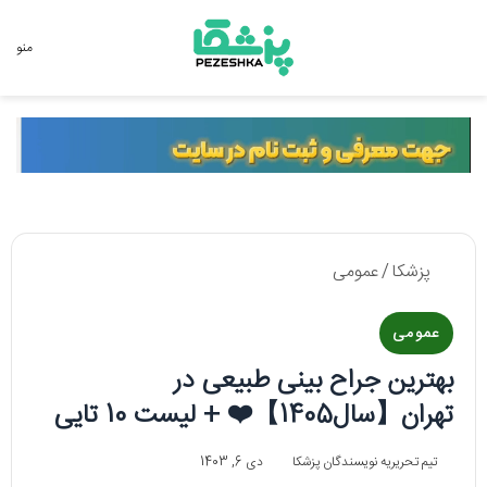
جستجو برای
منو
پزشکا
/
عمومی
عمومی
بهترین جراح بینی طبیعی در
تهران【سال1405】❤️ + لیست 10 تایی
تیم تحریریه نویسندگان پزشکا
دی 6, 1403