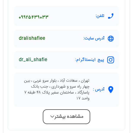
تلفن:
09925439033
آدرس سایت:
dralishafiee
پیج اینستاگرام:
dr_ali_shafie
تهران ، سعادت آباد ، بلوار سرو غربی ، بین
چهار راه سرو و شهرداری ، جنب بانک
آدرس :
پاسارگاد ، ساختمان سفیر پلاک ۴۸ طبقه ۷
واحد ۱۷
مشاهده بیشتر