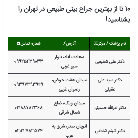
10 تا از بهترین جراح بینی طبیعی در تهران را
بشناسید!
نام پزشک / مرکز
👨‍⚕️
آدرس⚡
شماره تماس
☎️
سعادت آباد، بلوار
دکتر علی شفیعی
09925439033
سرو غربی
دکتر سید علی
میدان هفت حوض،
09397393949
عقیلی
رضوان غربی
میدان ونک، ضلع
دکتر امرالله حسینی
02188782368
شمال شرقی
اتوبان صدر، شرق به
دکتر شبنم شادابی
02122783574
غرب