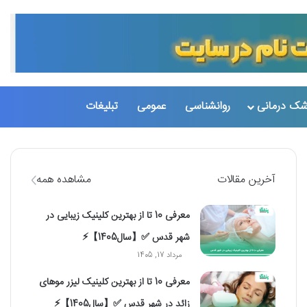
تغییر پو
جست
شک درمانی
روانشناسی
عمومی
تبلیغات
آخرین مقالات
مشاهده همه
معرفی 10 تا از بهترین کلینیک زیبایی در
شهر قدس ✅【سال1405】⚡️
مرداد 17, 1405
معرفی 10 تا از بهترین کلینیک لیزر موهای
زائد در شهر قدس ✅【سال1405】⚡️