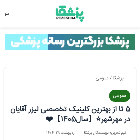
جستجو برای
منو
پزشکا
/
عمومی
عمومی
5 تا از بهترین کلینیک تخصصی لیزر آقایان
در مهرشهر⭐【سال1405】❤️
تیم تحریریه نویسندگان پزشکا
اردیبهشت 29, 1404