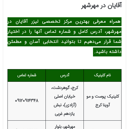
آقایان در مهرشهر
همراه معرفی بهترین مرکز تخصصی لیزر آقایان در
مهرشهر، آدرس کامل و شماره تماس آنها را در اختیار
شما قرار می‌دهیم تا بتوانید انتخابی آسان و مطمئن
داشته باشید.
نام کلینیک
آدرس
شماره تماس
کرج، گوهردشت،
کلینیک پوست و مو
خیابان اصلی
09120914348
آوینا کرج
(آزادی)، نبش
یازدهم غربی
مهرشهر، بلوار