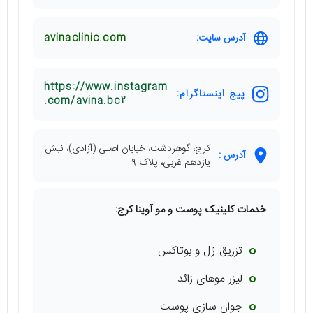
آدرس سایت:
avinaclinic.com
https://www.instagram
پیج اینستاگرام:
.com/avina.bc2
کرج، گوهردشت، خیابان اصلی (آزادی)، نبش
آدرس :
یازدهم غربی، پلاک ۹
خدمات کلینیک پوست و مو آوینا کرج:
تزریق ژل و بوتاکس
لیزر موهای زائد
جوان سازی پوست