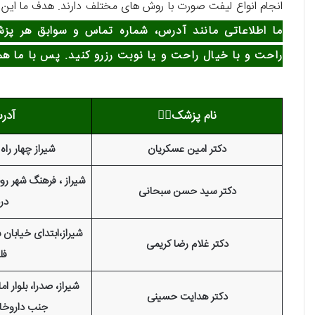
انجام انواع لیفت صورت با روش های مختلف دارند. هدف ما این ا
ما اطلاعاتی مانند آدرس، شماره تماس و سوابق هر پزش
راحت و با خیال راحت و یا نوبت رزرو کنید. پس با ما هم
نام پزشک👨‍⚕️
آدر
دکتر امین عسکریان
شیراز چهار راه 
شیراز ، فرهنگ شهر رو
دکتر سید حسن سبحانی
درد
شیراز،ابتدای خیابان
دکتر غلام رضا کریمی
فل
شیراز، صدرا، بلوار ا
دکتر هدایت حسینی
جنب داروخان