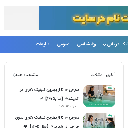
تغییر پو
جست
شک درمانی
روانشناسی
عمومی
تبلیغات
آخرین مقالات
مشاهده همه
معرفی 10 تا از بهترین کلینیک لاغری در
اندیشه⭐【سال1405】✅
مرداد 12, 1405
معرفی 10 تا از بهترین کلینیک لاغری بدون
جراحی در شهریار⚡【سال 1405】❤️