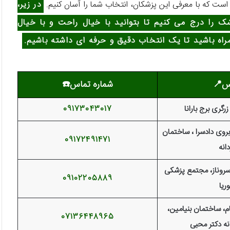
ست که با معرفی این پزشکان، انتخاب شما را آسان کنیم.
در زیر،
ک را درج می کنیم تا بتوانید با خیال راحت و با خیال
راه باشید تا یک انتخاب دقیق و حرفه ای داشته باشیم.
س📍
شماره تماس☎️
زرگری برج بارانا
09173043017
بروی دادسرا ، ساختمان
09172491471
انه
 سروناز، مجتمع پزشکی
09102205889
وریا
مام، ساختمان بنیامین،
07136448965
ه دکتر محبی