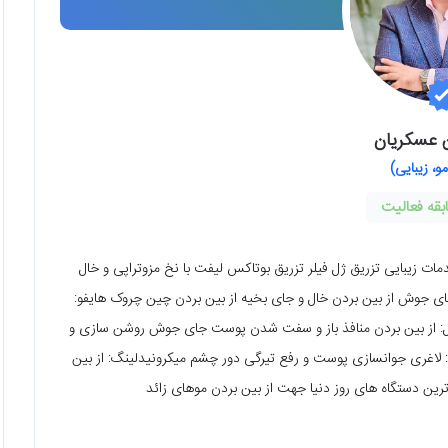
ن عسکریان
و، زیبایی)
ت، مو، جراحی کلیه خدمات زیبایی تزریق ژل فیلر تزریق بوتاکس لیفت با نخ مزوتراپی و خال
 جهت جوانسازی رفع جای جوش از بین بردن خال و جای بخیه از بین بردن چین چروک هایفو:
اه لیفت غیر تهاجمی صورت گردن RFنامو فرکشنال: از بین بردن منافذ باز و سفت شدن پوست جای جوش روشن سازی و
اغری جوانسازی پوست و رفع تیرگی دور چشم میکرونیدلینگ: از بین
ن دستگاه های روز دنیا جهت از بین بردن موهای زائد