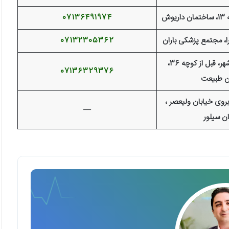
وش
07136491974
ا، مجتمع پزشکی باران
07132305362
شیراز، بلوار فرهنگ شهر، قبل از کوچه 36،
07136329376
ن طبیعت
بروی خیابان ولیعصر ،
—
ن سیلور