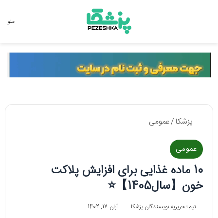
جستجو برای
منو
پزشکا
/
عمومی
عمومی
10 ماده غذایی برای افزایش پلاکت
خون【سال1405】⭐
تیم تحریریه نویسندگان پزشکا
آبان 17, 1402