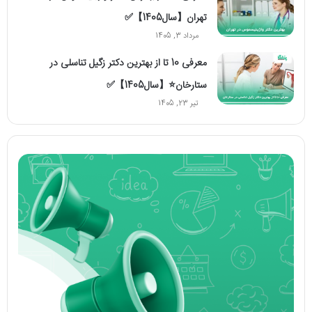
تهران【سال1405】✅
مرداد 3, 1405
معرفی 10 تا از بهترین دکتر زگیل تناسلی در
ستارخان⭐【سال1405】✅
تیر 23, 1405