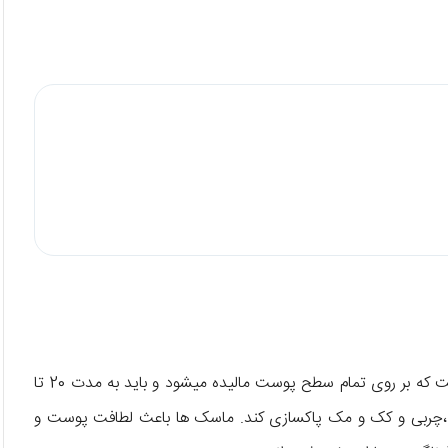
ماسک صورت از مواد مایع و خمیری شکل و نرم تشکیل شده است که بر روی تمام سطح پوست مالیده میشود و باید به مدت 20 تا
جوش ،چربی و کک و مک پاکسازی کند. ماسک ها باعث لطافت پوست و