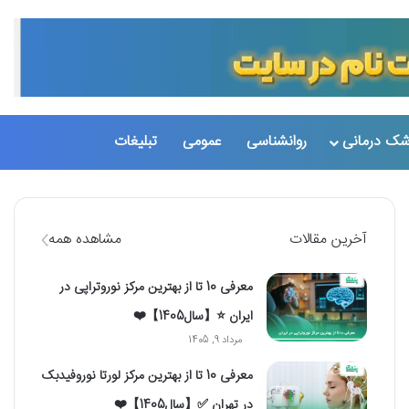
تغییر پو
جست
شک درمانی
روانشناسی
عمومی
تبلیغات
آخرین مقالات
مشاهده همه
معرفی 10 تا از بهترین مرکز نوروتراپی در
ایران ⭐【سال1405】❤️
مرداد 9, 1405
معرفی 10 تا از بهترین مرکز لورتا نوروفیدبک
در تهران ✅【سال1405】❤️