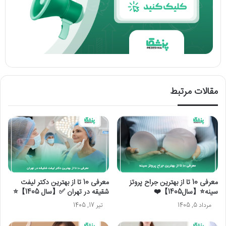
مقالات مرتبط
معرفی 10 تا از بهترین جراح پروتز
معرفی 10 تا از بهترین دکتر لیفت
سینه⭐【سال1405】❤️
شقیقه در تهران ✅【سال 1405】⭐
مرداد 5, 1405
تیر 17, 1405