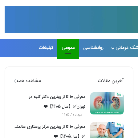
تغییر پو
جست
شک درمانی
روانشناسی
عمومی
تبلیغات
آخرین مقالات
مشاهده همه
معرفی 10 تا از بهترین دکتر کلیه در
تهران✅【سال 1405】❤️
مرداد 10, 1405
معرفی 10 تا از بهترین مرکز پرستاری سالمند
✅【سال1405】❤️