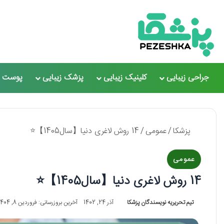
جراحی زیبایی
کلینیک زیبایی
پزشک زیبایی
پوست و
پزشکا
/
عمومی
/
14 روش لاغری دنیا【سال1405】⭐
عمومی
14 روش لاغری دنیا【سال1405】⭐
تیم تحریریه نویسندگان پزشکا
آذر 24, 1402
آخرین بروزرسانی: فروردین 8, 1404