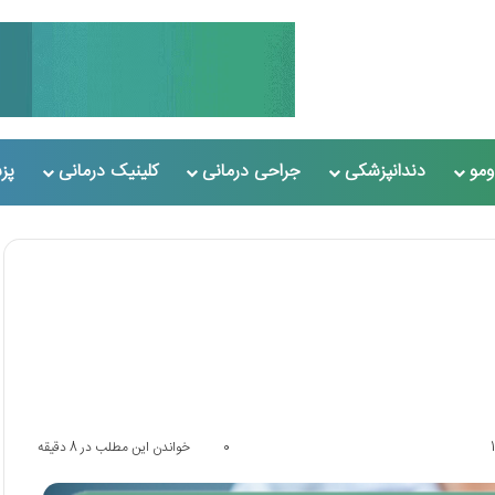
مو
دندانپزشکی
جراحی درمانی
کلینیک درمانی
پز
0
خواندن این مطلب در 8 دقیقه