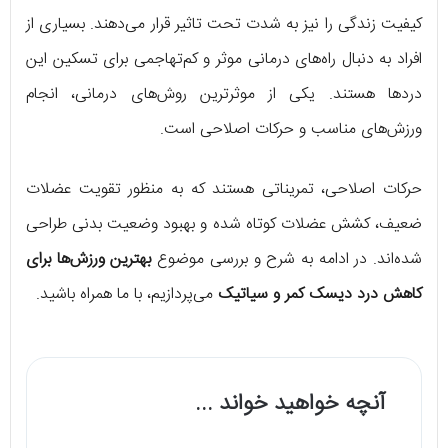
کیفیت زندگی را نیز به شدت تحت تاثیر قرار می‌دهند. بسیاری از
جلوگیری از عود مجدد
افراد به دنبال راه‌های درمانی موثر و کم‌تهاجمی برای تسکین این
چه کسانی نباید ورزش کنند؟
دردها هستند. یکی از موثرترین روش‌های درمانی، انجام
افراد مبتلا به عفونت، پوکی استخوان شدید، سرطان
ورزش‌های مناسب و حرکات اصلاحی است.
ستون فقرات، جراحی اخیر، فتق دیسک شدید، تنگی
کانال نخاعی و درد شدید مزمن.
حرکات اصلاحی، تمریناتی هستند که به منظور تقویت عضلات
ضعیف، کشش عضلات کوتاه شده و بهبود وضعیت بدنی طراحی
ورزش‌های ممنوعه:
شده‌اند. در ادامه به شرح و بررسی موضوع
بهترین ورزش‌ها برای
دراز و نشست کلاسیک، بلند کردن اجسام سنگین،
کاهش درد دیسک کمر و سیاتیک
می‌پردازیم، با ما همراه باشید.
چرخش‌های تنه کامل، دویدن طولانی مدت، پریدن،
اسکوات‌های عمیق، کشش‌های شدید، خم شدن عمیق
کمر.
آنچه خواهید خواند ...