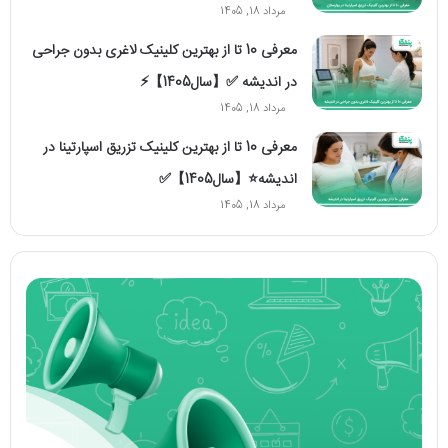
مرداد 18, 1405
معرفی 10 تا از بهترین کلینیک لاغری بدون جراحی
در اندیشه ✅【سال1405】⚡️
مرداد 18, 1405
معرفی 10 تا از بهترین کلینیک تزریق اسپارتینا در
اندیشه⭐【سال1405】✅
مرداد 18, 1405