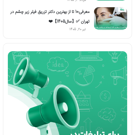
مرداد 3, 1405
معرفی10 تا از بهترین دکتر تزریق فیلر زیر چشم در
تهران ✅【سال1405】❤️
تیر 20, 1405