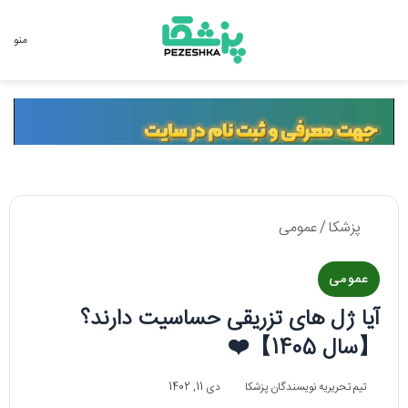
جستجو برای
منو
پزشکا
/
عمومی
عمومی
آیا ژل های تزریقی حساسیت دارند؟
【سال 1405】❤️
تیم تحریریه نویسندگان پزشکا
دی 11, 1402