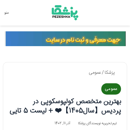
جستجو برای
منو
پزشکا
/
عمومی
عمومی
بهترین متخصص کولپوسکوپی در
پردیس【سال1405】❤️ + لیست 5 تایی
تیم تحریریه نویسندگان پزشکا
آذر 11, 1402