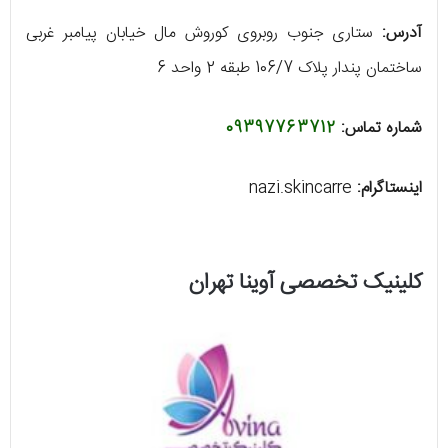
آدرس:
ستاری جنوب روبروی کوروش مال خیابان پیامبر غربی
ساختمان پندار پلاک 106/7 طبقه 2 واحد 6
شماره تماس:
09397763712
اینستاگرام:
nazi.skincarre
کلینیک تخصصی آوینا تهران