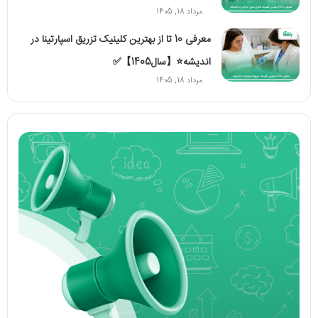
مرداد 18, 1405
معرفی 10 تا از بهترین کلینیک تزریق اسپارتینا در
اندیشه⭐【سال1405】✅
مرداد 18, 1405