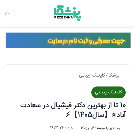
جستجو برای
منو
پزشکا
/
کلینیک زیبایی
کلینیک زیبایی
10 تا از بهترین دکتر فیشیال در سعادت
آباد⭐【سال1405】⚡️
تیم تحریریه نویسندگان پزشکا
خرداد 26, 1403