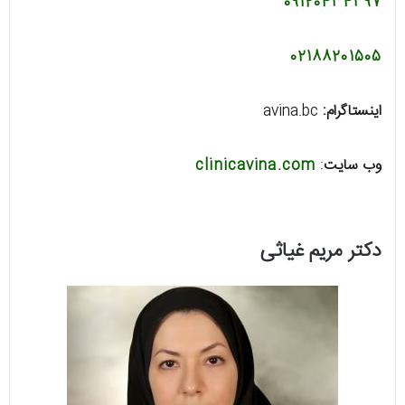
09120434397
02188201505
اینستاگرام:
avina.bc
وب سایت
:
clinicavina.com
دکتر مریم غیاثی