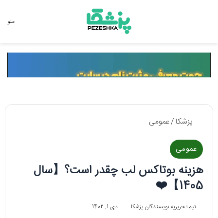
جستجو برای
منو
پزشکا
/
عمومی
عمومی
هزینه بوتاکس لب چقدر است؟【سال
1405】❤️
تیم تحریریه نویسندگان پزشکا
دی 1, 1402