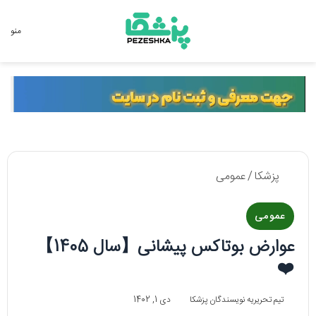
جستجو برای
منو
پزشکا
/
عمومی
عمومی
عوارض بوتاکس پیشانی【سال 1405】
❤️
تیم تحریریه نویسندگان پزشکا
دی 1, 1402