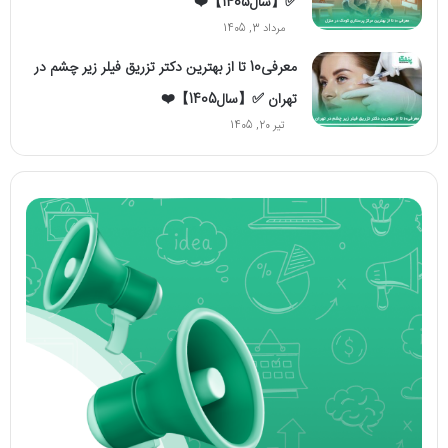
✅【سال1405】❤️
مرداد 3, 1405
معرفی10 تا از بهترین دکتر تزریق فیلر زیر چشم در
تهران ✅【سال1405】❤️
تیر 20, 1405