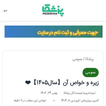
جستجو برای
منو
پزشکا
/
عمومی
عمومی
زیره و خواص آن【سال1405】❤️
تیم تحریریه نویسندگان پزشکا
بهمن 24, 1402
آخرین بروزرسانی: فروردین 8, 1404
0
خواندن این مطلب در 9 دقیقه