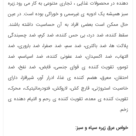
دهنده در محصولات غذایی ، تجاری متنوعی به کار می رود.زیره
سبز همیشه یک ادویه ی غیرسمی و خوراکی بوده است. در عین
حال ممکن است بعضی افراد به آن حساسیت داشته باشند.
سقط کننده، ضد درد، بی حس کننده، ضد کرم، ضد چسبندگی
پلاکت ها، ضد باکتری، ضد سم، ضد صفرا، ضد باروری، ضد
التهاب، ضد اکسیدان، ضد عفونی کننده، ضد اسپاسم، ضد
تومور، تقویت کننده ی قوای جنسی، قابض، ضد نفخ، ضد
احتقان، معرق، هضم کننده ی غذا، ادرار آور، شیرافزا، دارای
خاصیت استروژنی، قارچ کش، لاروکش، فتودرماتیتیک، محرک،
تقویت کننده ی معده، تقویت کننده ی رحم و التیام دهنده ی
زخم.
خواص عرق زیره سیاه و سبز: