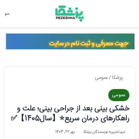
جستجو برای
منو
پزشکا
/
عمومی
عمومی
خشکی بینی بعد از جراحی بینی؛ علت و
راهکارهای درمان سریع⭐【سال1405】✅
تیم تحریریه نویسندگان پزشکا
مهر 22, 1403