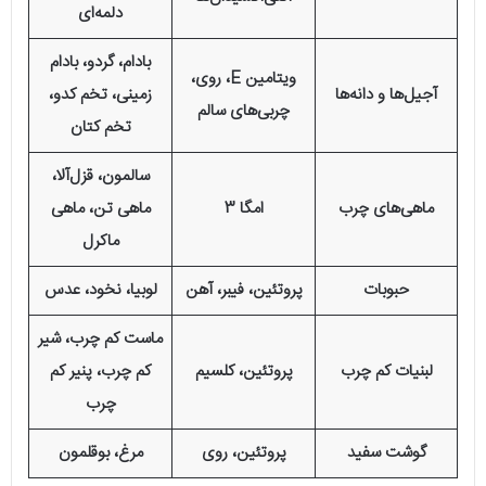
دلمه‌ای
بادام، گردو، بادام
ویتامین E، روی،
آجیل‌ها و دانه‌ها
زمینی، تخم کدو،
چربی‌های سالم
تخم کتان
سالمون، قزل‌آلا،
ماهی‌های چرب
امگا 3
ماهی تن، ماهی
ماکرل
حبوبات
پروتئین، فیبر، آهن
لوبیا، نخود، عدس
ماست کم چرب، شیر
لبنیات کم چرب
پروتئین، کلسیم
کم چرب، پنیر کم
چرب
گوشت سفید
پروتئین، روی
مرغ، بوقلمون