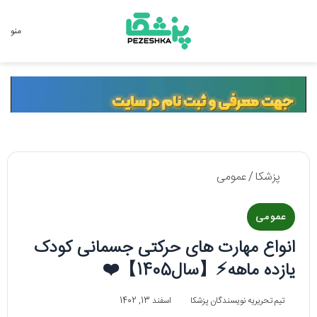
جستجو برای
منو
پزشکا
/
عمومی
عمومی
انواع مهارت‌ های حرکتی جسمانی کودک
یازده‌ ماهه⚡️【سال1405】❤️
تیم تحریریه نویسندگان پزشکا
اسفند 13, 1402