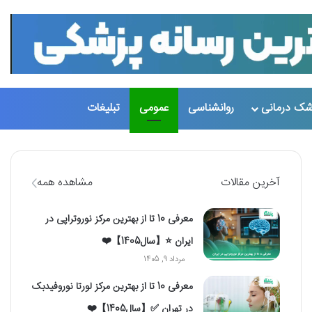
شک درمانی
روانشناسی
عمومی
تبلیغات
تغییر پو
جست
آخرین مقالات
مشاهده همه
معرفی 10 تا از بهترین مرکز نوروتراپی در
ایران ⭐【سال1405】❤️
مرداد 9, 1405
معرفی 10 تا از بهترین مرکز لورتا نوروفیدبک
در تهران ✅【سال1405】❤️