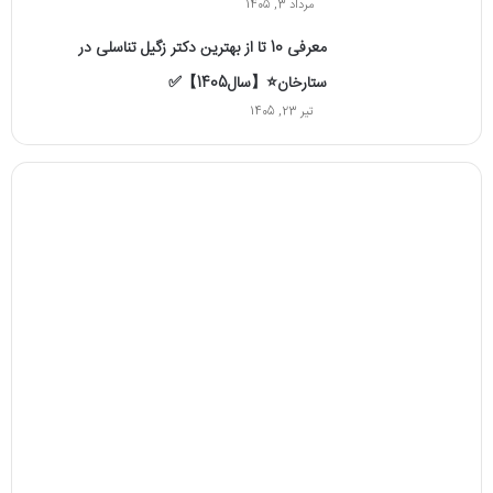
مرداد 3, 1405
معرفی 10 تا از بهترین دکتر زگیل تناسلی در
ستارخان⭐【سال1405】✅
تیر 23, 1405