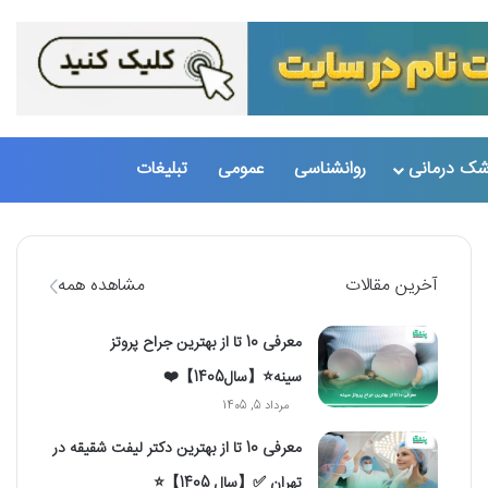
شک درمانی
روانشناسی
عمومی
تبلیغات
تغییر پو
جست
آخرین مقالات
مشاهده همه
معرفی 10 تا از بهترین جراح پروتز
سینه⭐【سال1405】❤️
مرداد 5, 1405
معرفی 10 تا از بهترین دکتر لیفت شقیقه در
تهران ✅【سال 1405】⭐