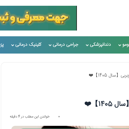
مو
دندانپزشکی
جراحی درمانی
کلینیک درمانی
پز
【سال 1405】❤️
140】❤️
0
خواندن این مطلب در 4 دقیقه