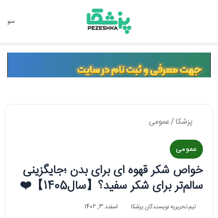
جستجو برای
منو
پزشکا
/
عمومی
عمومی
خواص شکر قهوه ای برای بدن ؛جایگزینی
سالم‌تر برای شکر سفید؟【سال1405】❤️
تیم تحریریه نویسندگان پزشکا
اسفند 3, 1402