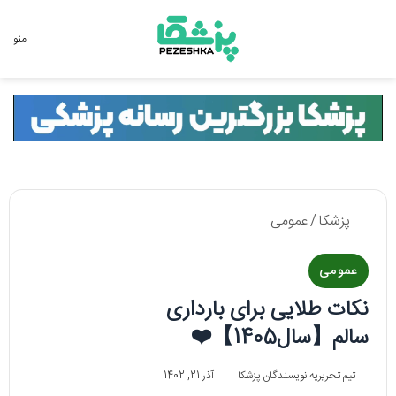
جستجو برای
منو
پزشکا
/
عمومی
عمومی
نکات طلایی برای بارداری
سالم【سال1405】❤️
تیم تحریریه نویسندگان پزشکا
آذر 21, 1402