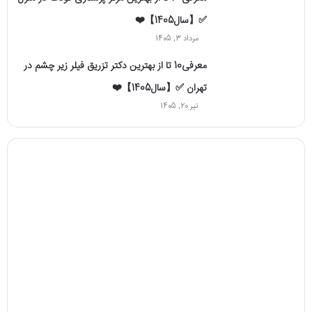
✅【سال1405】❤️
مرداد 3, 1405
معرفی10 تا از بهترین دکتر تزریق فیلر زیر چشم در
تهران ✅【سال1405】❤️
تیر 20, 1405