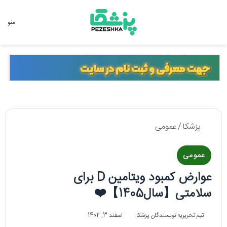
جستجو برای
منو
پزشکا
/
عمومی
عمومی
عوارض کمبود ویتامین D برای
سلامتی【سال1405】❤️
تیم تحریریه نویسندگان پزشکا
اسفند 3, 1402