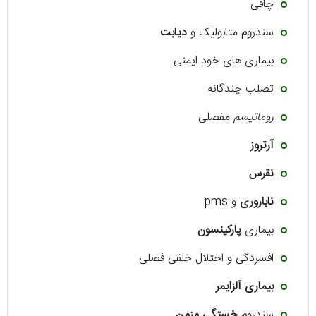
چاقی
سندروم متابولیک و
دیابت
بیماری های خود ایمنی
تصلب چندگانه
روماتیسم
مفصلی
آرتروز
نقرس
ناباروری
و pms
بیماری
پارکینسون
افسردگی و اختلال خلقی فصلی
بیماری آلزایمر
سندروم
خستگی مزمن