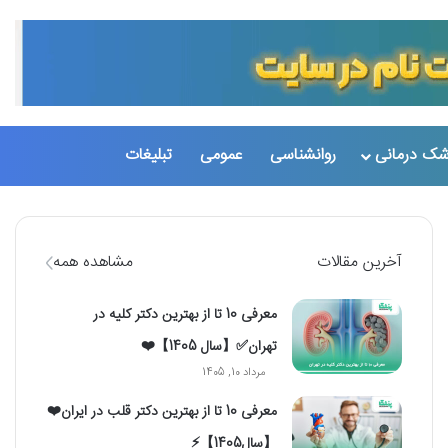
شک درمانی
روانشناسی
عمومی
تبلیغات
تغییر پو
جست
آخرین مقالات
مشاهده همه
معرفی 10 تا از بهترین دکتر کلیه در
تهران✅【سال 1405】❤️
مرداد 10, 1405
معرفی 10 تا از بهترین دکتر قلب در ایران❤️
【سال1405】⚡️