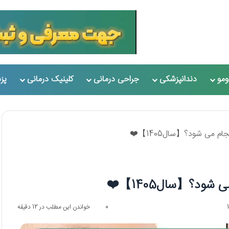
مو
دندانپزشکی
جراحی درمانی
کلینیک درمانی
پز
 می شود؟【سال1405】❤️
ود؟【سال1405】❤️
0
خواندن این مطلب در 12 دقیقه