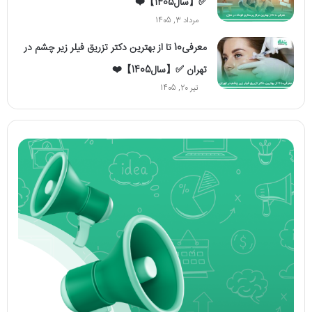
✅【سال1405】❤️
مرداد 3, 1405
معرفی10 تا از بهترین دکتر تزریق فیلر زیر چشم در
تهران ✅【سال1405】❤️
تیر 20, 1405