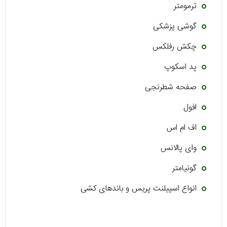
ترمومتر
گوشی پزشکی
چکش رفلکس
پد اسکوپ
صفحه شطرنجی
افول
اف ام اس
وای پالانس
گونیامتر
انواع اسپیلنت پریس و باندهای کشی