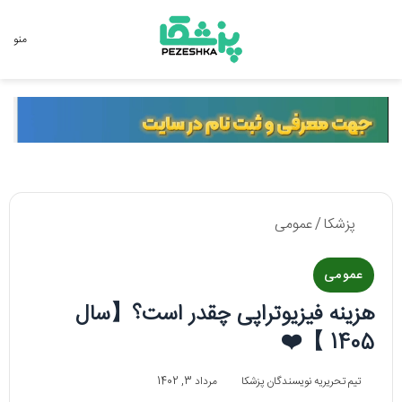
جستجو برای
منو
پزشکا
/
عمومی
عمومی
هزینه فیزیوتراپی چقدر است؟【سال
1405 】❤️
تیم تحریریه نویسندگان پزشکا
مرداد 3, 1402