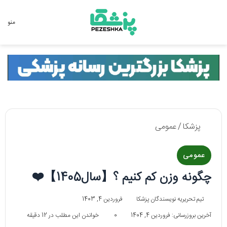
جستجو برای
منو
پزشکا
/
عمومی
عمومی
چگونه وزن کم کنیم ؟【سال1405】❤️
تیم تحریریه نویسندگان پزشکا
فروردین 4, 1403
آخرین بروزرسانی: فروردین 4, 1404
0
خواندن این مطلب در 12 دقیقه