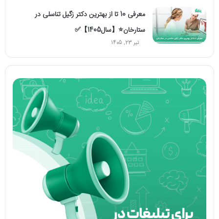
معرفی 10 تا از بهترین دکتر زگیل تناسلی در
ستارخان⭐【سال1405】✅
تیر 23, 1405