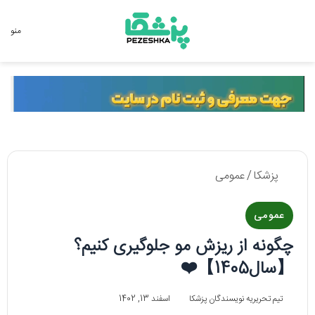
جستجو برای
منو
پزشکا
/
عمومی
عمومی
چگونه از ریزش مو جلوگیری کنیم؟
【سال1405】❤️
تیم تحریریه نویسندگان پزشکا
اسفند 13, 1402