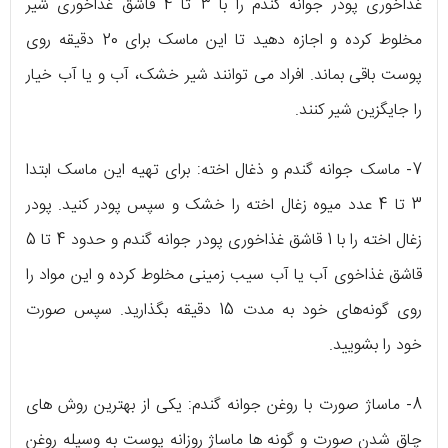
غذاخوری پودر جوانه گندم را با 3 تا 4 قاشق غذاخوری شیر
مخلوط کرده و اجازه دهید تا این ماسک برای 20 دقیقه روی
پوست باقی بماند. افراد می توانند شیر خشک، آب و یا آب خیار
را جایگزین شیر کنند.
7- ماسک جوانه گندم و ذغال اخته: برای تهیه این ماسک ابتدا
3 تا 4 عدد میوه زغال اخته را خشک و سپس پودر کنید. پودر
زغال اخته را با 1 قاشق غذاخوری پودر جوانه گندم و حدود 4 تا 5
قاشق غذاخوی آب یا آب سیب زمینی مخلوط کرده و این مواد را
روی گونه‌های خود به مدت 15 دقیقه بگذارید. سپس صورت
خود را بشویید.
8- ماساژ صورت با روغن جوانه گندم: یکی از بهترین روش های
چاق شدن صورت و گونه ها ماساژ روزانه پوست به وسیله روغن