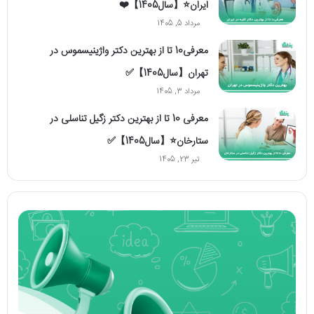
ایران⭐【سال1405】❤️
مرداد 5, 1405
معرفی10 تا از بهترین دکتر واژینیسموس در
تهران【سال1405】✅
مرداد 3, 1405
معرفی 10 تا از بهترین دکتر زگیل تناسلی در
ستارخان⭐【سال1405】✅
تیر 23, 1405