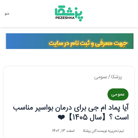
جستجو برای
منو
پزشکا
/
عمومی
عمومی
آیا پماد ام جی برای درمان بواسیر مناسب
است ؟【سال 1405】❤️
تیم تحریریه نویسندگان پزشکا
اسفند 13, 1402