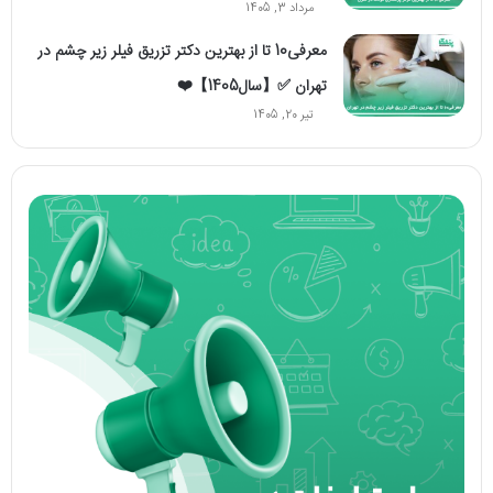
مرداد 3, 1405
معرفی10 تا از بهترین دکتر تزریق فیلر زیر چشم در
تهران ✅【سال1405】❤️
تیر 20, 1405