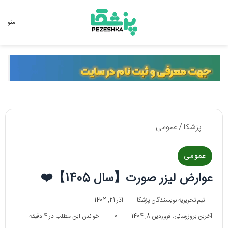
جستجو برای
منو
پزشکا
/
عمومی
عمومی
عوارض لیزر صورت【سال 1405】❤️
تیم تحریریه نویسندگان پزشکا
آذر 21, 1402
آخرین بروزرسانی: فروردین 8, 1404
0
خواندن این مطلب در 4 دقیقه