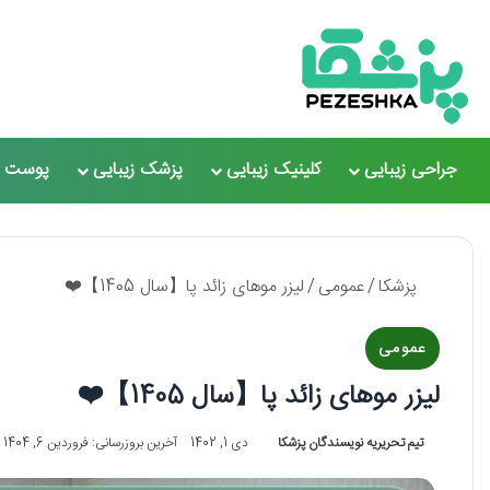
جراحی زیبایی
کلینیک زیبایی
پزشک زیبایی
پوست و
پزشکا
/
عمومی
/
لیزر موهای زائد پا【سال 1405】❤️
عمومی
لیزر موهای زائد پا【سال 1405】❤️
تیم تحریریه نویسندگان پزشکا
دی 1, 1402
آخرین بروزرسانی: فروردین 6, 1404