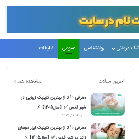
شک درمانی
روانشناسی
عمومی
تبلیغات
تغییر پو
جست
آخرین مقالات
مشاهده همه
معرفی 10 تا از بهترین کلینیک زیبایی در
شهر قدس ✅【سال1405】⚡️
مرداد 17, 1405
معرفی 10 تا از بهترین کلینیک لیزر موهای
زائد در شهر قدس ✅【سال1405】⚡️