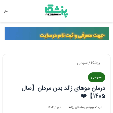
جستجو برای
منو
پزشکا
/
عمومی
عمومی
درمان موهای زائد بدن مردان【سال
1405】❤️
تیم تحریریه نویسندگان پزشکا
دی 1, 1402