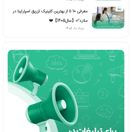
معرفی 10 تا از بهترین کلینیک تزریق اسپارتینا در
ملارد✅【سال1405】❤️
مرداد 10, 1405